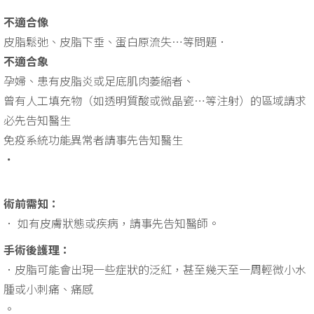
不適合像
皮脂鬆弛、皮脂下垂、蛋白原流失…等問題．
不適合象
孕婦、患有皮脂炎或足底肌肉萎縮者、
曾有人工填充物（如透明質酸或微晶瓷…等注射）的區域請求
必先告知醫生
免疫系統功能異常者請事先
告知
醫生
．
術前需知：
． 如有皮膚狀態或疾病，請事先告知醫師。
手術後護理：
．皮脂可能會出現一些症狀的泛紅，甚至幾天至一周輕微小水
腫或小刺痛、痛感
。