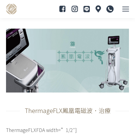
ThermageFLX鳳凰電磁波．治療
ThermageFLXFDA width=”1/2″]