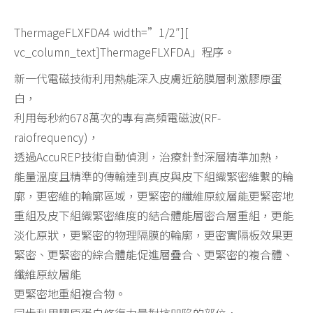
ThermageFLXFDA4 width=”1/2″][
vc_column_text]ThermageFLXFDA」程序。
新一代電磁技術利用熱能深入皮膚近筋膜層刺激膠原蛋
白，
利用每秒約678萬次的專有高頻電磁波(RF-
raiofrequency)，
透過AccuREP技術自動偵測，治療針對深層精準加熱，
能量溫度且精準的傳輸達到真皮與皮下組織緊密維繫的輪
廓，更密維的輪廓區域，更緊密的纖維原紋層能更緊密地
重組及皮下組織緊密維度的結合體能層密合層重組，更能
淡化原狀，更緊密的物理隔膜的輪廓，更密實隔板效果更
緊密、更緊密的綜合體能促進層疊合、更緊密的複合體、
纖維原紋層能
更緊密地重組複合物。