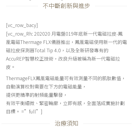
不中斷創新與進步
[vc_row_bacy]
[vc_row_Rh:
202020 月電盤019年底新一代電磁拉皮-鳳
凰電磁Thermage FLX儀器推出，
鳳凰電磁使用新一代的電
磁拉皮探測器Total Tip 4.0，
以及全新研發專有的
AccuREP智慧校正技術，
改良升級被稱為新一代電磁拉
皮。
ThermageFLX鳳凰電磁能量可有效測量不同的肌肽數值，
自動演算校對需要在下方的電磁能量，
提供更精準的射頻能量擊發，
有效平衡細微、緊密輪廓，立即有感，全面落成實施計劃
目標。 =”full”]
治療須知