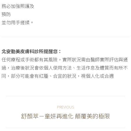
務必加強照護及
預防
並勿用手搓揉。
北安勤美皮膚科診所提醒您：
任何療程或手術都有其風險，實際狀況需由醫師實際評估與通
過，治療後狀況會依個人使用方法、生活作息及體質而有所不
同，部分可能會有紅腫、合宜的狀況，視個人化或合週
Project
PREVIOUS
navigation
舒顏萃－童妍再進化 顛覆美的極限
Previous
project: