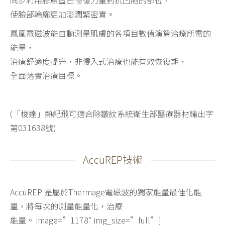
同步利用膠原蛋白修復力量對抗凹陷的部位，
使臉部輪廓更加澎潤緊密實。
鳳凰電磁波能自動測量肌膚的各項目數值演算治療所需的
能量，
治療舒適度提升，非侵入式治療也能有效恢復期，
全面落實治療目標。
(「梭達」熱紀飛可適合除皺紋系統衛生部醫療器材輸出字
第031638號)
AccuREP技術
AccuREP 是屬於Thermage電磁波的獨家能量最佳化能
量，將
每次的測量能量化，治療
能量
。 image=”1178″ img_size=”full”]