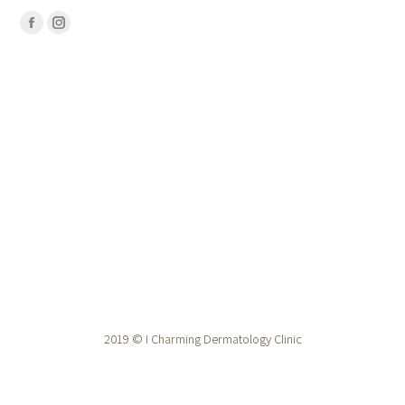
Find us on:
Facebook
Instagram
2019 © I Charming Dermatology Clinic