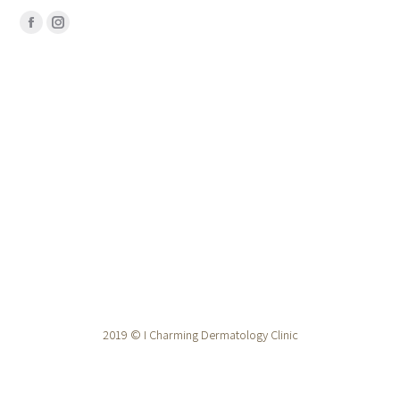
Find us on:
Facebook
Instagram
2019 © I Charming Dermatology Clinic