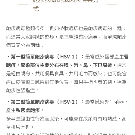
式
皰疹病毒種類很多，例如帶狀疱疹也是皰疹病毒的一種；
而通常大家認識的皰疹，是指單純皰疹病毒，而單純皰疹
病毒又分為兩種：
．第一型簡單皰疹病毒（ HSV-1 ）：
最常感染唇部產生
唇
皰疹，感染部位主要分布在嘴、唇、鼻、下巴周遭。
通常
是經由親吻、共用餐具食具、共用毛巾而感染；也可能會
經由皮膚傷口感染到其他位置，如果手指也看的到，稱為
皰疹性膿指症。
．第二型簡單皰疹病毒（ HSV-2 ）：
最常感染外生殖器，
產生
私密處皰疹
。
多半是經由性行為而感染，可能會在尿尿時有灼熱感，甚
至排尿困難。