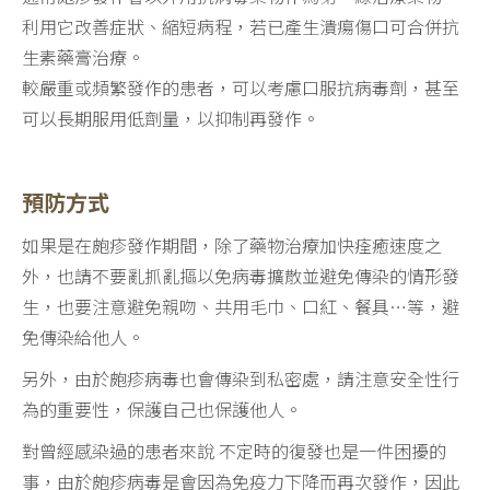
利用它改善症狀、縮短病程，若已產生潰瘍傷口可合併抗
生素藥膏治療。
較嚴重或頻繁發作的患者，可以考慮口服抗病毒劑，甚至
可以長期服用低劑量，以抑制再發作。
預防方式
如果是在皰疹發作期間，除了藥物治療加快痊癒速度之
外，也請不要亂抓亂摳以免病毒擴散並避免傳染的情形發
生，也要注意避免親吻、共用毛巾、口紅、餐具…等，避
免傳染給他人。
另外，由於皰疹病毒也會傳染到私密處，請注意安全性行
為的重要性，保護自己也保護他人。
對曾經感染過的患者來說 不定時的復發也是一件困擾的
事，由於皰疹病毒是會因為免疫力下降而再次發作，因此