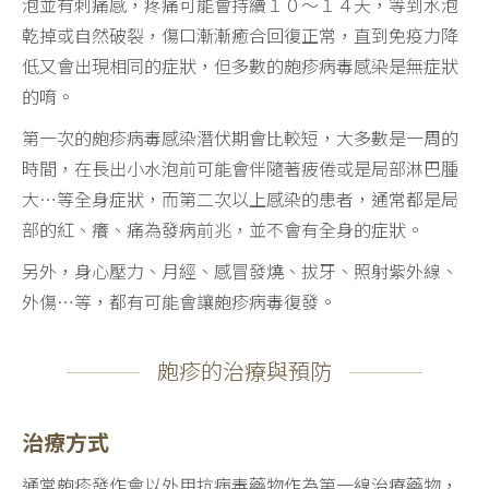
泡並有刺痛感，疼痛可能會持續１０～１４天，等到水泡
乾掉或自然破裂，傷口漸漸癒合回復正常，直到免疫力降
低又會出現相同的症狀，但多數的皰疹病毒感染是無症狀
的唷。
第一次的皰疹病毒感染潛伏期會比較短，大多數是一周的
時間，在長出小水泡前可能會伴隨著疲倦或是局部淋巴腫
大…等全身症狀，而第二次以上感染的患者，通常都是局
部的紅、癢、痛為發病前兆，並不會有全身的症狀。
另外，身心壓力、月經、感冒發燒、拔牙、照射紫外線、
外傷…等，都有可能會讓皰疹病毒復發。
皰疹的治療與預防
治療方式
通常皰疹發作會以外用抗病毒藥物作為第一線治療藥物，