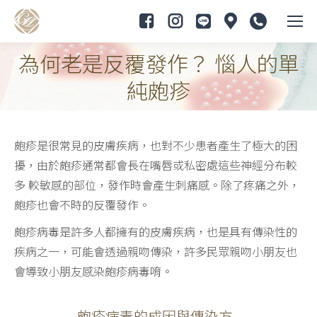
為何老是反覆發作？ 惱人的單
You are here:
純皰疹
皰疹是很常見的皮膚疾病，也對不少患者產生了極大的困
擾，由於皰疹通常都會長在嘴唇或私密處這些神經分布較
多 較敏感的部位，發作時會產生刺痛感。除了疼痛之外，
皰疹也會不時的反覆發作。
皰疹病毒是許多人都擁有的皮膚疾病，也是具有傳染性的
疾病之一，可能會透過親吻傳染，許多民眾親吻小朋友也
會導致小朋友感染皰疹病毒唷。
皰疹病毒的成因與傳染方