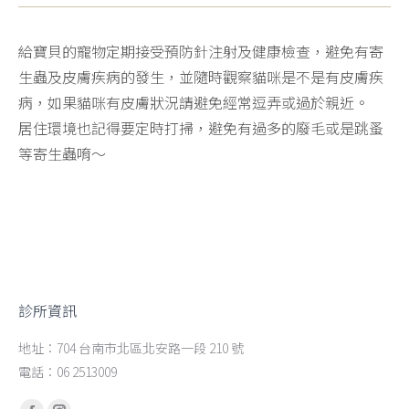
給寶貝的寵物定期接受預防針注射及健康檢查，避免有寄
生蟲及皮膚疾病的發生，並隨時觀察貓咪是不是有皮膚疾
病，如果貓咪有皮膚狀況請避免經常逗弄或過於親近。
居住環境也記得要定時打掃，避免有過多的廢毛或是跳蚤
等寄生蟲唷～
診所資訊
地址：704 台南市北區北安路一段 210 號
電話：06 2513009
Find us on: