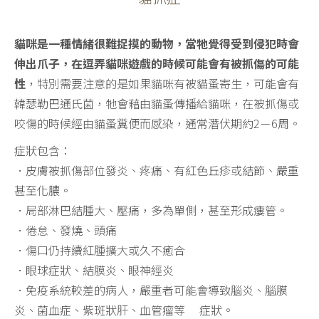
貓咪是一種情緒很難捉摸的動物，當牠覺得受到侵犯時會
伸出爪子，在逗弄貓咪遊戲的時候可能會有被抓傷的可能
性
，特別需要注意的是如果貓咪有被貓蚤寄生，可能會有
韓瑟勒巴通氏菌，牠會藉由貓蚤傳播給貓咪，在被抓傷或
咬傷的時候經由貓蚤糞便而感染，通常潛伏期約2－6周。
症狀包含：
．皮膚被抓傷部位發炎、疼痛、有紅色丘疹或結節、嚴重
甚至化膿。
．局部淋巴結腫大、壓痛，多為單側，甚至形成瘻管。
．倦怠、發燒、頭痛
．傷口仍持續紅腫擴大或久不癒合
．眼球症狀、結膜炎、眼神經炎
．免疫系統較差的病人，嚴重者可能會導致腦炎、腦膜
炎、菌血症、紫斑狀肝、血管瘤等 症狀。