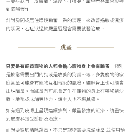
主要症狀有：皮膚癢、濕疹、打噴嚏、嚴重者甚至會影響
到氣喘發作
針對房間或居住環境勤奮一點的清理，來改善過敏或濕疹
的狀況，若症狀過於嚴重還是會需要就醫治療。
跳蚤
只要是有飼養寵物的人都會擔心寵物身上會有跳蚤
，特別
是較常需要出門的狗或是放養的狗貓…等，多隻寵物的家
庭甚至可能會有寵物互相傳染的風險，貓咪身上也可能會
出現貓蚤。而跳蚤有可能會寄生在寵物的身上在轉移到沙
發、地毯或床舖等地方，讓主人也不堪其擾。
如有遇到皮膚上呈現連續排列、嚴重發癢的紅疹，請盡快
到皮膚科接受診斷及治療。
而想要徹底清除跳蚤，不只是寵物需要洗澡除蚤 並使用預