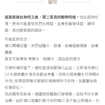
貓咬
這是緊接在狗咬之後，第二常見的動物咬傷。
但比起狗咬
傷，更有可能會受到巴氏桿菌、金黃色葡萄球菌、鏈球
菌、其他厭氧菌的感染。
可能症狀包含：
傷口周邊紅腫、淋巴結腫大、發燒、皮膚組織傷害、皮膚
膿瘡
甚至可能導致 骨膜炎、筋膜炎、菌血症的發生
在被咬傷的當下，請先直接加壓傷口止血，立即清洗傷口
(以生理食鹽水清洗為最佳考量，若無生理食鹽水可用開水
沖洗) 如果是穿著衣服被咬傷請移除汙染物，並盡量抬高
咬傷部位。
完成簡易包紮後，請盡速就醫施打破傷風，並給予抗生素
治療。由於傷口是屬於被汙染的傷口 並不能立即縫合，也