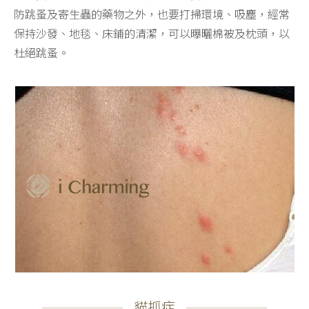
防跳蚤及寄生蟲的藥物之外，也要打掃環境、吸塵，經常
保持沙發、地毯、床鋪的清潔，可以曝曬棉被及枕頭，以
杜絕跳蚤。
貓抓症