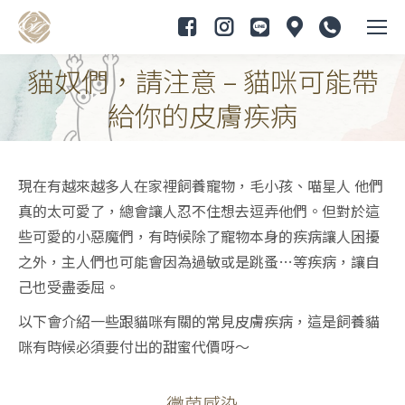
貓奴們，請注意 – 貓咪可能帶
You are here:
給你的皮膚疾病
現在有越來越多人在家裡飼養寵物，毛小孩、喵星人 他們
真的太可愛了，總會讓人忍不住想去逗弄他們。但對於這
些可愛的小惡魔們，有時候除了寵物本身的疾病讓人困擾
之外，主人們也可能會因為過敏或是跳蚤…等疾病，讓自
己也受盡委屈。
以下會介紹一些跟貓咪有關的常見皮膚疾病，這是飼養貓
咪有時候必須要付出的甜蜜代價呀～
黴菌感染